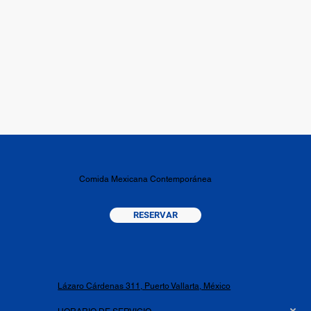
Comida Mexicana Contemporánea
RESERVAR
​Lázaro Cárdenas 311, Puerto Vallarta, México