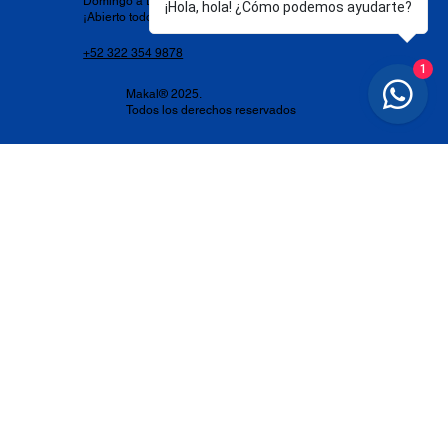
Domingo a Domingo de 6:00 pm a 12:00 am
¡Hola, hola! ¿Cómo podemos ayudarte?
¡Abierto todos los días para ti!
+52 322 354 9878
1
Makal® 2025.
Todos los derechos reservados