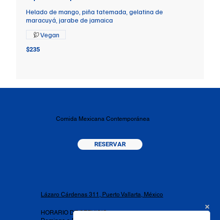
Helado de mango, piña tatemada, gelatina de
maracuyá, jarabe de jamaica
Vegan
$235
Comida Mexicana Contemporánea
RESERVAR
​Lázaro Cárdenas 311, Puerto Vallarta, México
HORARIO DE SERVICIO​