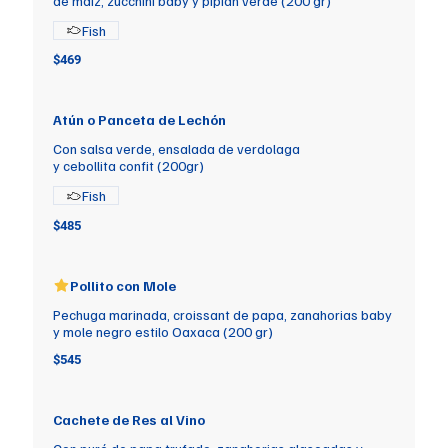
de maíz, zucchini baby y pipián verde (200 gr)
Fish
$469
Atún o Panceta de Lechón
Con salsa verde, ensalada de verdolaga
y cebollita confit (200gr)
Fish
$485
Pollito con Mole
Pechuga marinada, croissant de papa, zanahorias baby
y mole negro estilo Oaxaca (200 gr)
$545
Cachete de Res al Vino