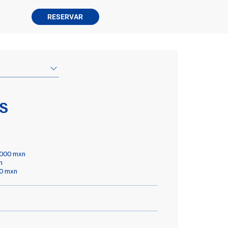
RESERVAR
S
2000 mxn
n
50 mxn