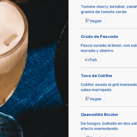
Tomate cherry, betabel, zana
granita de tomate verde
Vegan
Crudo de Pescado
Pesca curada al limón, con sal
morada y cilantro
Fish
Taco de Coliflor
Coliflor asada al grill marinad
salsa martajada
Vegan
Quesadilla Bicolor
De hongos, bañada en dos sals
efecto marmoleado