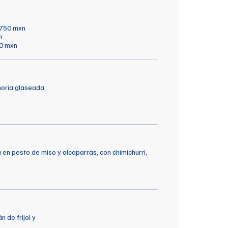
1750 mxn
xn
00 mxn
horia glaseada,
a en pesto de miso y alcaparras, con chimichurri,
 de frijol y