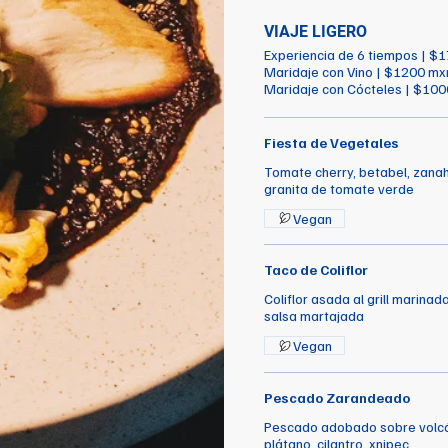
VIAJE LIGERO
Experiencia de 6 tiempos | $
Maridaje con Vino | $1200 m
Maridaje con Cócteles | $10
Fiesta de Vegetales
Tomate cherry, betabel, zana
granita de tomate verde
Vegan
Taco de Coliflor
Coliflor asada al grill marinad
salsa martajada
Vegan
Pescado Zarandeado
Pescado adobado sobre volcán
plátano, cilantro, xnipec